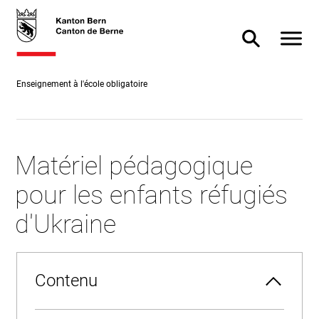
Accès
skiplink.toNavigation
skiplink.toStartPage
Accès
direct
direct à
Afficher
Afficher/masq
au
la
contenu
recherche
Enseignement à l'école obligatoire
Matériel pédagogique
pour les enfants réfugiés
d'Ukraine
Contenu