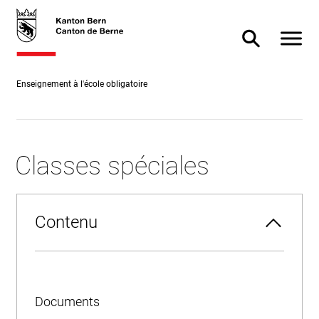
Accès
skiplink.toNavigation
skiplink.toStartPage
Accès
direct
direct à
Afficher
Afficher/masq
au
la
contenu
recherche
Enseignement à l'école obligatoire
Classes spéciales
Contenu
Documents