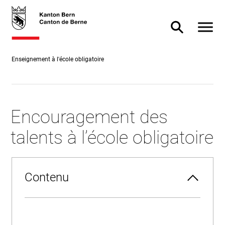
Accès
skiplink.toNavigation
skiplink.toStartPage
Accès
direct
direct à
Afficher
Afficher/masq
au
la
contenu
recherche
Enseignement à l'école obligatoire
Encouragement des
talents à l’école obligatoire
Contenu